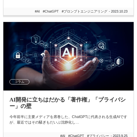
#AI
#ChatGPT
#プロンプトエンジニアリング
- 2023.10.23
コラム
AI開発に立ちはだかる「著作権」「プライバシ
ー」の壁
今年前半に主要メディアを席巻した、ChatGPTに代表される生成AIです
が、最近ではその騒ぎもだいぶ沈静化し…
#AI
#ChatGPT
#プライバシー
- 2023.9.25