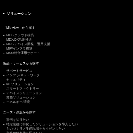
ソリューション
「M's view」から探す
MCP/クラウド構築
MDX/DX活用推進
MDS/デバイス開発・運用支援
MIP/インフラ構築
MSS/総合運用サポート
製品・サービスから探す
サポートサービス
インフラ/ネットワーク
セキュリティ
IoTソリューション
スマートファクトリー
デバイスソリューション
業務ソリューション
エネルギー/環境
ニーズ・課題から探す
事例を知りたい
特定業務に特化したソリューションを導入したい
ものづくり／生産現場をカイゼンしたい
業務の効率化を図りたい