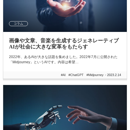
コラム
画像や文章、音楽を生成するジェネレーティブ
AIが社会に大きな変革をもたらす
2022年、あるAIが大きな話題を集めました。2022年7月に公開された
「Midjourney」というAIです。内容は希望…
#AI
#ChatGPT
#Midjourney
- 2023.2.14