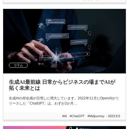
コラム
生成AI最前線 日常からビジネスの場までAIが
拓く未来とは
生成AIの存在感が日増しに増大しています。2022年11月にOpenAIがリ
リースした「ChatGPT」は、わずか2か月…
#AI
#ChatGPT
#Midjourney
- 2023.9.5