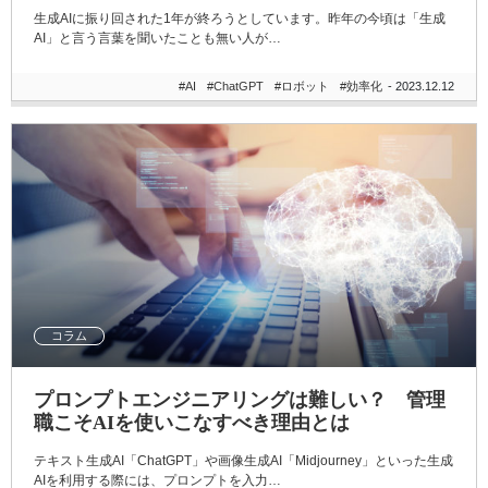
生成AIに振り回された1年が終ろうとしています。昨年の今頃は「生成
AI」と言う言葉を聞いたことも無い人が…
#AI
#ChatGPT
#ロボット
#効率化
- 2023.12.12
コラム
プロンプトエンジニアリングは難しい？ 管理
職こそAIを使いこなすべき理由とは
テキスト生成AI「ChatGPT」や画像生成AI「Midjourney」といった生成
AIを利用する際には、プロンプトを入力…