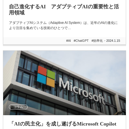
自己進化するAI アダプティブAIの重要性と活
用領域
アダプティブAIシステム（Adaptive AI System）は、近年のAIの進化に
より注目を集めている技術のひとつで…
#AI
#ChatGPT
#効率化
- 2024.1.15
コラム
「AIの民主化」を成し遂げるMicrosoft Copilot