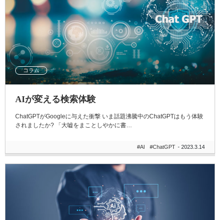
コラム
AIが変える検索体験
ChatGPTがGoogleに与えた衝撃 いま話題沸騰中のChatGPTはもう体験
されましたか? 「大嘘をまことしやかに書…
#AI
#ChatGPT
- 2023.3.14