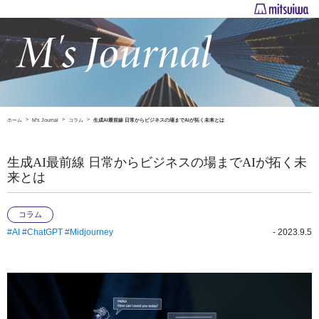
ホーム
M's Journal
コラム
生成AI最前線 日常からビジネスの場までAIが拓く未来とは
生成AI最前線 日常からビジネスの場までAIが拓く未
来とは
コラム
#AI
#ChatGPT
#Midjourney
- 2023.9.5