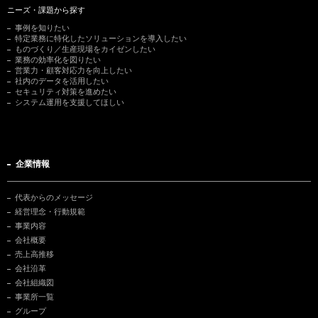
ニーズ・課題から探す
事例を知りたい
特定業務に特化したソリューションを導入したい
ものづくり／生産現場をカイゼンしたい
業務の効率化を図りたい
営業力・顧客対応力を向上したい
社内のデータを活用したい
セキュリティ対策を進めたい
システム運用を支援してほしい
企業情報
代表からのメッセージ
経営理念・行動規範
事業内容
会社概要
売上高推移
会社沿革
会社組織図
事業所一覧
グループ