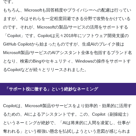
です。
もちろん、Microsoftも回答精度やプライバシーへの配慮は行ってい
ますが、今はそれらを一定程度回避できる分野で攻勢をかけている
のです。それが、Microsoftの製品/サービスの活用をサポートする
「Copilot」です。Copilotは元々2018年にソフトウェア開発支援の
GitHub Copilotから始まったものですが、生成AIのブレイク後は
Microsoft製品/サービスのAIアシスタント全体を包括するブランド名
となり、検索のBingやセキュリティ、Windowsの操作をサポートす
るCopilotなどが続々とリリースされました。
「サポート役に徹する」という絶妙なネーミング
Copilotは、Microsoft製品やサービスをより効率的・効果的に活用す
るための、AIによるアシスタントです。この、Copilot（副操縦士）
というネーミングが絶妙で、「AIは将来的に人間を凌駕し、仕事が
奪われる」という根強い懸念を払拭しようという意図が感じられま