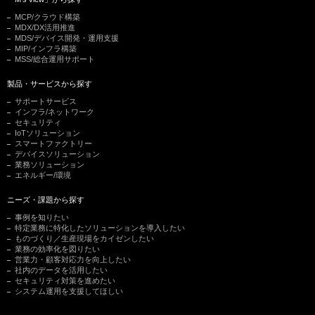
MCP/クラウド構築
MDX/DX活用推進
MDS/デバイス開発・運用支援
MIP/インフラ構築
MSS/総合運用サポート
製品・サービスから探す
サポートサービス
インフラ/ネットワーク
セキュリティ
IoTソリューション
スマートファクトリー
デバイスソリューション
業務ソリューション
エネルギー/環境
ニーズ・課題から探す
事例を知りたい
特定業務に特化したソリューションを導入したい
ものづくり／生産現場をカイゼンしたい
業務の効率化を図りたい
営業力・顧客対応力を向上したい
社内のデータを活用したい
セキュリティ対策を進めたい
システム運用を支援してほしい