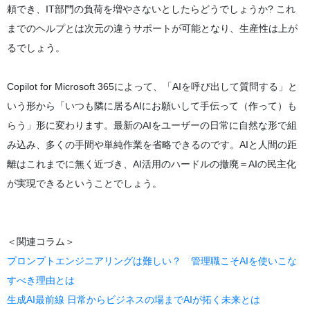
頼でき、IT部門の負荷を増やさないとしたらどうでしょうか? これ
までのヘルプとは次元の違うサポートが可能となり、生産性は上が
るでしょう。
Copilot for Microsoft 365によって、「AIを呼び出して質問する」と
いう形から「いつも隣に居るAIにお願いして手伝って（作って）も
らう」形に変わります。最新のAIをユーザーの日常に自然な形で組
み込み、多くの手間や単純作業を省略できるのです。AIと人間の距
離はこれまでに無く近づき、AI活用のハードルの撤廃＝AIの民主化
が実現できるということでしょう。
＜関連コラム＞
プロンプトエンジニアリングは難しい？ 管理職こそAIを使いこな
すべき理由とは
生成AI最前線 日常からビジネスの場までAIが拓く未来とは