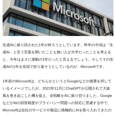
生成AIに振り回された1年が終ろうとしています。昨年の今頃は「生
成AI」と言う言葉を聞いたことも無い人が大半だったことを考える
と、今年はまさに激動の1年だったと言えるでしょう。そしてその生
成AIの1年を先頭で折り返そうとしているのが、Microsoftです。
1年前のMicrosoftは、どちらかというとGoogleなどの後塵を拝して
いるイメージでしたが、2022年11月にChatGPTが公開されて大旋
風を巻き起こした機を捉え、全戦略をAIに振り切りました。Google
などがAIの回答精度やプライバシー問題への対応に苦慮する中で、
Microsoftは自社のサービスや製品に積極的にAIを取り入れてきたの