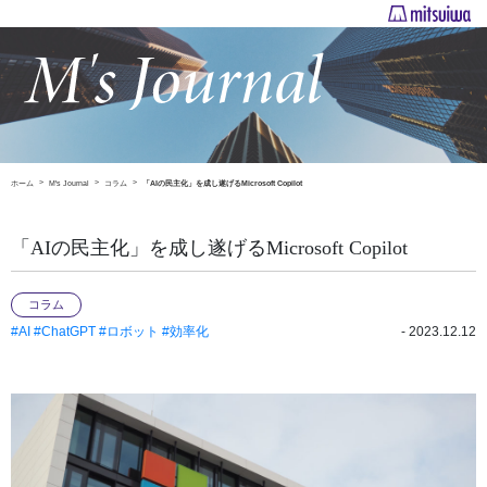
ホーム
M's Journal
コラム
「AIの民主化」を成し遂げるMicrosoft Copilot
「AIの民主化」を成し遂げるMicrosoft Copilot
コラム
#AI
#ChatGPT
#ロボット
#効率化
- 2023.12.12