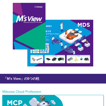
「M's View」の5つの柱
Mitsuwa Cloud Profession