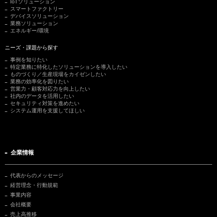
IoTソリューション
スマートファクトリー
デバイスソリューション
業務ソリューション
エネルギー/環境
ニーズ・課題から探す
事例を知りたい
特定業務に特化したソリューションを導入したい
ものづくり／生産現場をカイゼンしたい
業務の効率化を図りたい
営業力・顧客対応力を向上したい
社内のデータを活用したい
セキュリティ対策を進めたい
システム運用を支援してほしい
企業情報
代表からのメッセージ
経営理念・行動規範
事業内容
会社概要
売上高推移