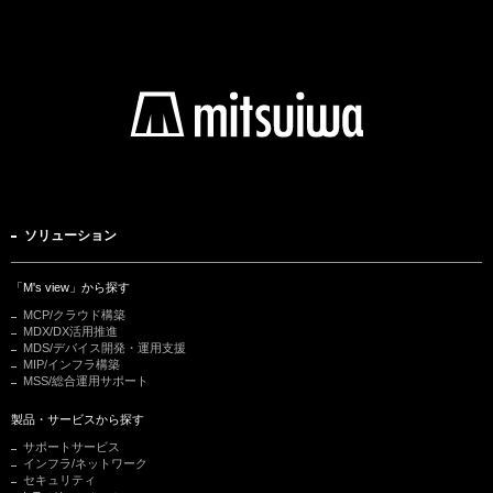
ソリューション
「M's view」から探す
MCP/クラウド構築
MDX/DX活用推進
MDS/デバイス開発・運用支援
MIP/インフラ構築
MSS/総合運用サポート
製品・サービスから探す
サポートサービス
インフラ/ネットワーク
セキュリティ