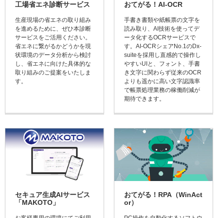
工場省エネ診断サービス
おてがる！AI-OCR
生産現場の省エネの取り組み
手書き書類や紙帳票の文字を
を進めるために、ぜひ本診断
読み取り、AI技術を使ってデ
サービスをご活用ください。
ータ化するOCRサービスで
省エネに繋がるかどうかを現
す。AI-OCRシェアNo.1のDx-
状環境のデータ分析から検討
suiteを採用し直感的で操作し
し、省エネに向けた具体的な
やすいUIと、フォント、手書
取り組みのご提案をいたしま
き文字に関わらず従来のOCR
す。
よりも遥かに高い文字認識率
で帳票処理業務の稼働削減が
期待できます。
セキュア生成AIサービス
おてがる！RPA（WinAct
「MAKOTO」
or）
お客様専用の環境にてご利用
PC操作を自動化するソフトウ