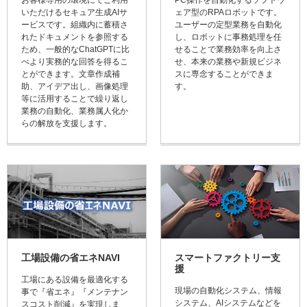
いただけるセキュア生成AIサ
ェア型のRPAロボットです。
ービスです。組織内に蓄積さ
ユーザーの定型業務を自動化
れたドキュメントを参照する
し、ロボットに事務処理を任
ため、一般的なChatGPTに比
せることで業務効率を向上さ
べより実務的な回答を得るこ
せ、本来の業務や新規ビジネ
とができます。文章作成補
スに専念することができま
助、アイデア出し、画像処理
す。
等に活用することで繰り返し
業務の自動化、業務属人化か
らの解放を支援します。
工場設備の省エネNAVI
スマートファクトリー支
援
工場にある設備を最適化する
現場の自動化システム、情報
事で『省エネ』『メンテナン
システム、AIシステムなどを
スコスト削減』を実現しま