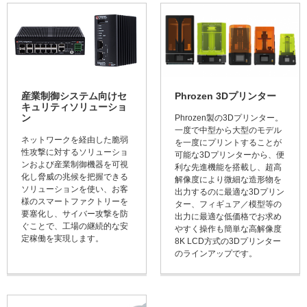
産業制御システム向けセ
Phrozen 3Dプリンター
キュリティソリューショ
ン
Phrozen製の3Dプリンター。
一度で中型から大型のモデル
ネットワークを経由した脆弱
を一度にプリントすることが
性攻撃に対するソリューショ
可能な3Dプリンターから、便
ンおよび産業制御機器を可視
利な先進機能を搭載し、超高
化し脅威の兆候を把握できる
解像度により微細な造形物を
ソリューションを使い、お客
出力するのに最適な3Dプリン
様のスマートファクトリーを
ター、フィギュア／模型等の
要塞化し、サイバー攻撃を防
出力に最適な低価格でお求め
ぐことで、工場の継続的な安
やすく操作も簡単な高解像度
定稼働を実現します。
8K LCD方式の3Dプリンター
のラインアップです。