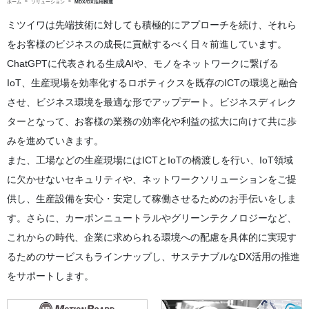
ホーム
ソリューション
MDX/DX活用推進
ミツイワは先端技術に対しても積極的にアプローチを続け、それら
をお客様のビジネスの成長に貢献するべく日々前進しています。
ChatGPTに代表される生成AIや、モノをネットワークに繋げる
IoT、生産現場を効率化するロボティクスを既存のICTの環境と融合
させ、ビジネス環境を最適な形でアップデート。ビジネスディレク
ターとなって、お客様の業務の効率化や利益の拡大に向けて共に歩
みを進めていきます。
また、工場などの生産現場にはICTとIoTの橋渡しを行い、IoT領域
に欠かせないセキュリティや、ネットワークソリューションをご提
供し、生産設備を安心・安定して稼働させるためのお手伝いをしま
す。さらに、カーボンニュートラルやグリーンテクノロジーなど、
これからの時代、企業に求められる環境への配慮を具体的に実現す
るためのサービスもラインナップし、サステナブルなDX活用の推進
をサポートします。