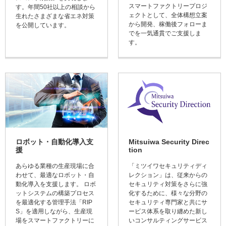
スマートファクトリープロジ
す。年間50社以上の相談から
ェクトとして、全体構想立案
生れたさまざまな省エネ対策
から開発、稼働後フォローま
を公開しています。
でを一気通貫でご支援しま
す。
ロボット・自動化導入支
Mitsuiwa Security Direc
援
tion
あらゆる業種の生産現場に合
「ミツイワセキュリティディ
わせて、最適なロボット・自
レクション」は、従来からの
動化導入を支援します。 ロボ
セキュリティ対策をさらに強
ットシステムの構築プロセス
化するために、様々な分野の
を最適化する管理手法「RIP
セキュリティ専門家と共にサ
S」を適用しながら、生産現
ービス体系を取り纏めた新し
場をスマートファクトリーに
いコンサルティングサービス