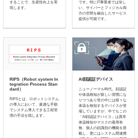
することで、生産性向上を実
です。特にIT事業者では珍し
現します。
い、サイバーとフィジカル両
方の空間を融合したサービス
提供が可能です。
RIPS（Robot system In
AI顔認証デバイス
tegration Process Stan
dard）
ニューノーマル時代。顔認証
や体温検知が新しい習慣にな
RIPSとは、ロボットシステム
りつつあり世の中には様々な
の導入において、最適な手順
体温を検知するデバイスが登
でシステム導入できる工程管
場していますが、中でもこの
理の手法を指します。
「AI顔認証デバイス」は異常
体温検知やマスクの着用有
無、個人の顔識別の機能を搭
載し、更にはシステム間連携