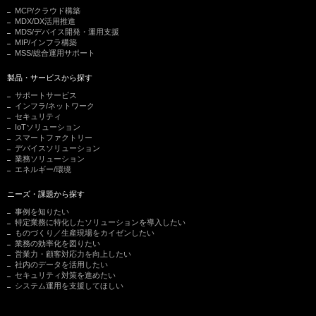
MCP/クラウド構築
MDX/DX活用推進
MDS/デバイス開発・運用支援
MIP/インフラ構築
MSS/総合運用サポート
製品・サービスから探す
サポートサービス
インフラ/ネットワーク
セキュリティ
IoTソリューション
スマートファクトリー
デバイスソリューション
業務ソリューション
エネルギー/環境
ニーズ・課題から探す
事例を知りたい
特定業務に特化したソリューションを導入したい
ものづくり／生産現場をカイゼンしたい
業務の効率化を図りたい
営業力・顧客対応力を向上したい
社内のデータを活用したい
セキュリティ対策を進めたい
システム運用を支援してほしい