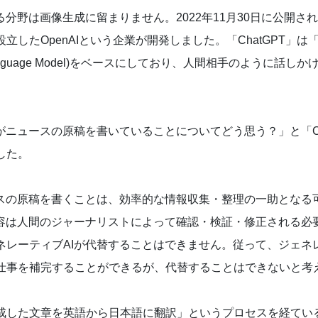
分野は画像生成に留まりません。2022年11月30日に公開された
したOpenAIという企業が開発しました。「ChatGPT」は「G
le Language Model)をベースにしており、人間相手のように
がニュースの原稿を書いていることについてどう思う？」と「Ch
した。
ースの原稿を書くことは、効率的な情報収集・整理の一助となる
内容は人間のジャーナリストによって確認・検証・修正される必
ネレーティブAIが代替することはできません。従って、ジェネレ
仕事を補完することができるが、代替することはできないと考
成した文章を英語から日本語に翻訳」というプロセスを経てい