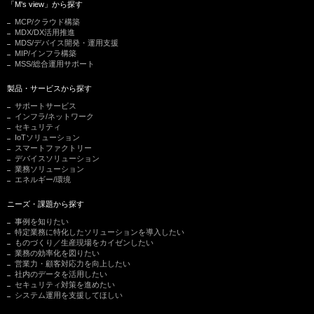
「M's view」から探す
MCP/クラウド構築
MDX/DX活用推進
MDS/デバイス開発・運用支援
MIP/インフラ構築
MSS/総合運用サポート
製品・サービスから探す
サポートサービス
インフラ/ネットワーク
セキュリティ
IoTソリューション
スマートファクトリー
デバイスソリューション
業務ソリューション
エネルギー/環境
ニーズ・課題から探す
事例を知りたい
特定業務に特化したソリューションを導入したい
ものづくり／生産現場をカイゼンしたい
業務の効率化を図りたい
営業力・顧客対応力を向上したい
社内のデータを活用したい
セキュリティ対策を進めたい
システム運用を支援してほしい