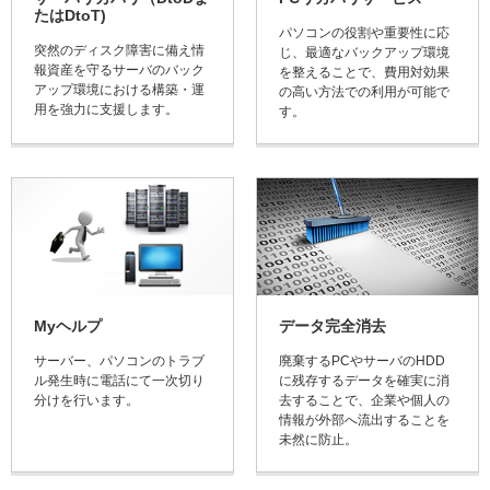
たはDtoT)
パソコンの役割や重要性に応
突然のディスク障害に備え情
じ、最適なバックアップ環境
報資産を守るサーバのバック
を整えることで、費用対効果
アップ環境における構築・運
の高い方法での利用が可能で
用を強力に支援します。
す。
Myヘルプ
データ完全消去
サーバー、パソコンのトラブ
廃棄するPCやサーバのHDD
ル発生時に電話にて一次切り
に残存するデータを確実に消
分けを行います。
去することで、企業や個人の
情報が外部へ流出することを
未然に防止。