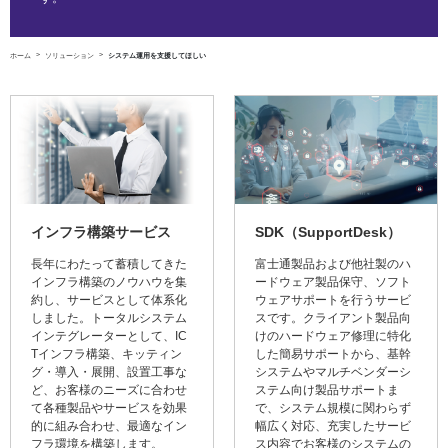
ホーム
ソリューション
システム運用を支援してほしい
インフラ構築サービス
SDK（SupportDesk）
長年にわたって蓄積してきた
富士通製品および他社製のハ
インフラ構築のノウハウを集
ードウェア製品保守、ソフト
約し、サービスとして体系化
ウェアサポートを行うサービ
しました。トータルシステム
スです。クライアント製品向
インテグレーターとして、IC
けのハードウェア修理に特化
Tインフラ構築、キッティン
した簡易サポートから、基幹
グ・導入・展開、設置工事な
システムやマルチベンダーシ
ど、お客様のニーズに合わせ
ステム向け製品サポートま
て各種製品やサービスを効果
で、システム規模に関わらず
的に組み合わせ、最適なイン
幅広く対応、充実したサービ
フラ環境を構築します。
ス内容でお客様のシステムの