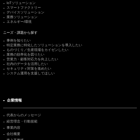
IoTソリューション
スマートファクトリー
デバイスソリューション
業務ソリューション
エネルギー/環境
ニーズ・課題から探す
事例を知りたい
特定業務に特化したソリューションを導入したい
ものづくり／生産現場をカイゼンしたい
業務の効率化を図りたい
営業力・顧客対応力を向上したい
社内のデータを活用したい
セキュリティ対策を進めたい
システム運用を支援してほしい
企業情報
代表からのメッセージ
経営理念・行動規範
事業内容
会社概要