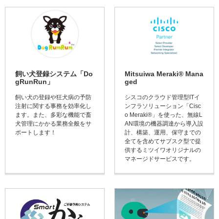
飼い犬登録システム「Do
Mitsuiwa Meraki® Mana
gRunRun」
ged
飼い犬の登録や狂犬病の予防
シスコのクラウド管理型ITイ
注射に関する事務を効率化し
ンフラソリューション「Cisc
ます。また、多彩な機能で畜
o Meraki®」を使った、無線L
犬管理にかかる業務全般をサ
AN環境の機器調達から導入設
ポートします！
計、構築、運用、保守までの
全てを含めてサブスク型で提
供するミツイワオリジナルの
マネージドサービスです。