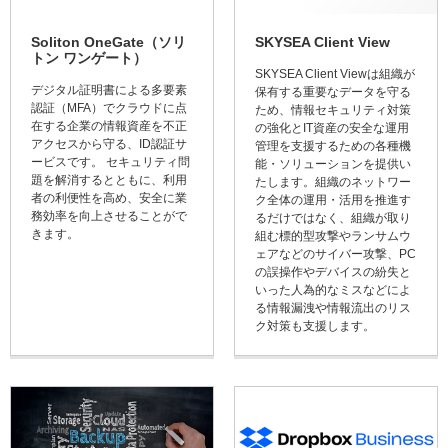
Soliton OneGate（ソリ
SKYSEA Client View
トン ワンゲート）
SKYSEA Client Viewは組織が
デジタル証明書による多要素
保有する重要なデータを守る
認証（MFA）でクラウドに点
ため、情報セキュリティ対策
在する企業の情報資産を不正
の強化とIT資産の安全な運用
アクセスから守る、ID認証サ
管理を支援するための各種機
ービスです。 セキュリティ問
能・ソリューションを提供い
題を解消するとともに、利用
たします。組織のネットワー
者の利便性を高め、安全に業
ク全体の運用・活用を推進す
務効率を向上させることがで
るだけではなく、組織が取り
きます。
組む標的型攻撃やランサムウ
ェアなどのサイバー攻撃、PC
の誤操作やデバイスの紛失と
いった人為的なミスなどによ
る情報漏洩や情報流出のリス
ク対策も支援します。