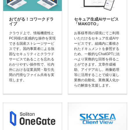
おてがる！コワークドラ
セキュア生成AIサービス
イブ
「MAKOTO」
クラウド上で、情報機密性と
お客様専用の環境にてご利用
PC同様の直感的な操作を実現
いただけるセキュア生成AIサ
できる国産ストレージサービ
ービスです。組織内に蓄積さ
スです。国内事業者による強
れたドキュメントを参照する
固なセキュリティとクラウド
ため、一般的なChatGPTに比
サービスであることを忘れる
べより実務的な回答を得るこ
わかりやすい操作性で、社内
とができます。文章作成補
外における従業員間・取引先
助、アイデア出し、画像処理
間の円滑なファイル共有を実
等に活用することで繰り返し
現します。
業務の自動化、業務属人化か
らの解放を支援します。