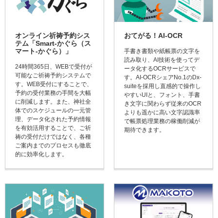
オンライン祈祷予約シス
おてがる！AI-OCR
テム「Smart-かぐら（ス
マート-かぐら）」
手書き書類や紙帳票の文字を
読み取り、AI技術を使ってデ
24時間365日、WEBで受付が
ータ化するOCRサービスで
可能なご祈祷予約システムで
す。AI-OCRシェアNo.1のDx-
す。WEB受付にすることで、
suiteを採用し直感的で操作し
予約の受付業務の手間を大幅
やすいUIと、フォント、手書
に削減します。また、神社全
き文字に関わらず従来のOCR
体でのスケジュールの一元管
よりも遥かに高い文字認識率
理、データ化された予約情報
で帳票処理業務の稼働削減が
を有効活用することで、ご祈
期待できます。
祷の受付だけではなく、各種
ご案内までのプロセスも徹底
的に効率化します。