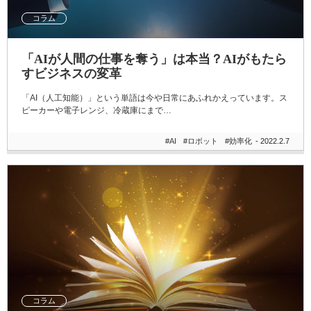
コラム
「AIが人間の仕事を奪う」は本当？AIがもたら
すビジネスの変革
「AI（人工知能）」という単語は今や日常にあふれかえっています。ス
ピーカーや電子レンジ、冷蔵庫にまで…
#AI
#ロボット
#効率化
- 2022.2.7
コラム