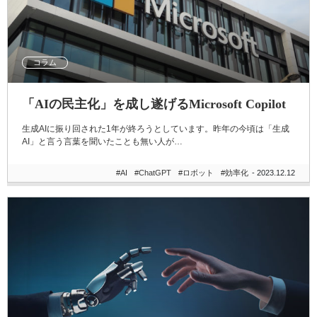
コラム
「AIの民主化」を成し遂げるMicrosoft Copilot
生成AIに振り回された1年が終ろうとしています。昨年の今頃は「生成
AI」と言う言葉を聞いたことも無い人が…
#AI
#ChatGPT
#ロボット
#効率化
- 2023.12.12