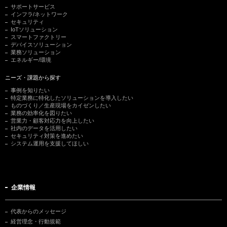
サポートサービス
インフラ/ネットワーク
セキュリティ
IoTソリューション
スマートファクトリー
デバイスソリューション
業務ソリューション
エネルギー/環境
ニーズ・課題から探す
事例を知りたい
特定業務に特化したソリューションを導入したい
ものづくり／生産現場をカイゼンしたい
業務の効率化を図りたい
営業力・顧客対応力を向上したい
社内のデータを活用したい
セキュリティ対策を進めたい
システム運用を支援してほしい
企業情報
代表からのメッセージ
経営理念・行動規範