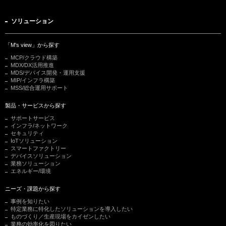
ソリューション
「M's view」から探す
MCP/クラウド構築
MDX/DX活用推進
MDS/デバイス開発・運用支援
MIP/インフラ構築
MSS/総合運用サポート
製品・サービスから探す
サポートサービス
インフラ/ネットワーク
セキュリティ
IoTソリューション
スマートファクトリー
デバイスソリューション
業務ソリューション
エネルギー/環境
ニーズ・課題から探す
事例を知りたい
特定業務に特化したソリューションを導入したい
ものづくり／生産現場をカイゼンしたい
業務の効率化を図りたい