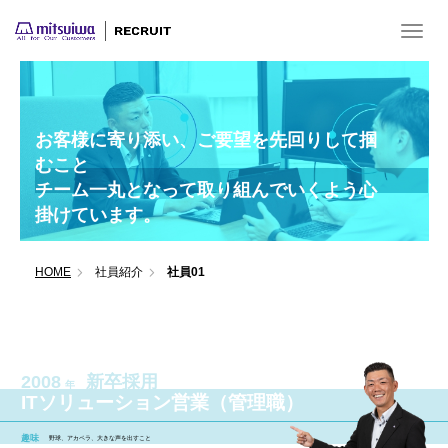
T
o
g
g
l
e
お客様に寄り添い、ご要望を先回りして掴
n
むこと
a
チーム⼀丸となって取り組んでいくよう⼼
v
掛けています。
i
g
a
HOME
社員紹介
社員01
t
i
o
n
2008
新卒採用
年
ITソリューション営業（管理職）
趣味
野球、アカペラ、大きな声を出すこと