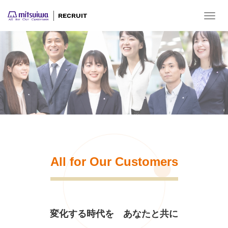
T
o
g
g
l
e
n
a
v
i
g
a
t
i
All for Our Customers
o
n
変化する時代を あなたと共に