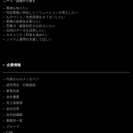
ニーズ・課題から探す
事例を知りたい
特定業務に特化したソリューションを導入したい
ものづくり／生産現場をカイゼンしたい
業務の効率化を図りたい
営業力・顧客対応力を向上したい
社内のデータを活用したい
セキュリティ対策を進めたい
システム運用を支援してほしい
企業情報
代表からのメッセージ
経営理念・行動規範
事業内容
会社概要
売上高推移
会社沿革
会社組織図
事業所一覧
グループ
CSR