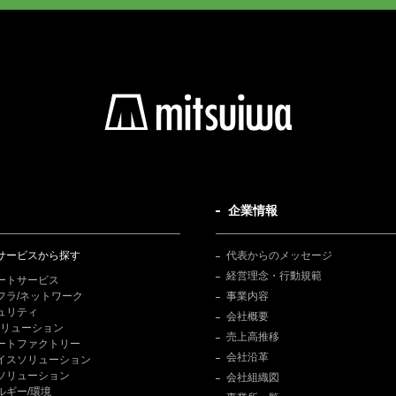
企業情報
サービスから探す
代表からのメッセージ
経営理念・行動規範
ートサービス
フラ/ネットワーク
事業内容
ュリティ
会社概要
Tソリューション
売上高推移
ートファクトリー
会社沿革
イスソリューション
ソリューション
会社組織図
ルギー/環境