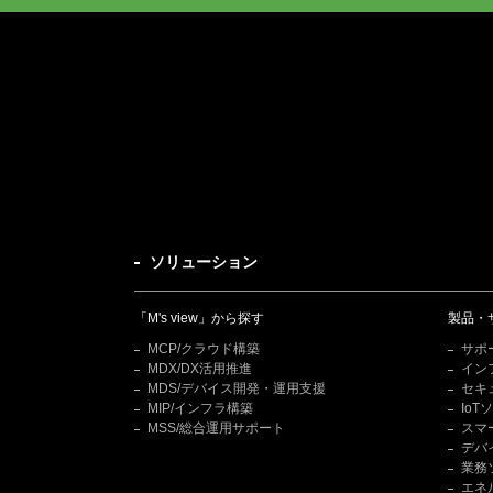
ソリューション
「M's view」から探す
製品・
MCP/クラウド構築
サポ
MDX/DX活用推進
イン
MDS/デバイス開発・運用支援
セキ
MIP/インフラ構築
Io
MSS/総合運用サポート
スマ
デバ
業務
エネ