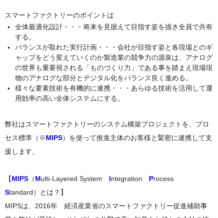
スマートファクトリーのポイントは
全体最適化設計・・・将来を見据えて目指す姿を描き全員で共有
する。
バランスが取れた実行計画・・・会社が目指す姿と各現場とのギ
ャップをどう変えていくのか製造業の競争力の源泉は、アナログ
の世界も重要視される「ものづくり力」である事を踏まえ現場現
物のアナログな部分とデジタル化をバランス良く進める。
様々な要素技術を有機的に連携・・・あらゆる技術を活用して運
用効率の高い全体システムにする。
弊社はスマートファクトリーのシステム構築プロジェクトを、プロ
セス標準（※
MIPS
）を使って推進主体のお客様と緊密に連携して支
援します。
【
MIPS
（
M
ulti-Layered
System
I
ntegration
P
rocess
S
tandard）とは？】
MIPSは、2016年 経済産業省のスマートファクトリー促進補助事