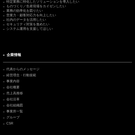
特定業務に特化したソリューションを導入したい
ものづくり／生産現場をカイゼンしたい
業務の効率化を図りたい
営業力・顧客対応力を向上したい
社内のデータを活用したい
セキュリティ対策を進めたい
システム運用を支援してほしい
企業情報
代表からのメッセージ
経営理念・行動規範
事業内容
会社概要
売上高推移
会社沿革
会社組織図
事業所一覧
グループ
CSR