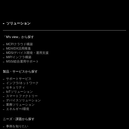
ソリューション
「M's view」から探す
MCP/クラウド構築
MDX/DX活用推進
MDS/デバイス開発・運用支援
MIP/インフラ構築
MSS/総合運用サポート
製品・サービスから探す
サポートサービス
インフラ/ネットワーク
セキュリティ
IoTソリューション
スマートファクトリー
デバイスソリューション
業務ソリューション
エネルギー/環境
ニーズ・課題から探す
事例を知りたい