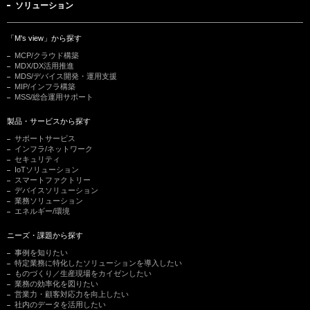
ソリューション
「M's view」から探す
MCP/クラウド構築
MDX/DX活用推進
MDS/デバイス開発・運用支援
MIP/インフラ構築
MSS/総合運用サポート
製品・サービスから探す
サポートサービス
インフラ/ネットワーク
セキュリティ
IoTソリューション
スマートファクトリー
デバイスソリューション
業務ソリューション
エネルギー/環境
ニーズ・課題から探す
事例を知りたい
特定業務に特化したソリューションを導入したい
ものづくり／生産現場をカイゼンしたい
業務の効率化を図りたい
営業力・顧客対応力を向上したい
社内のデータを活用したい