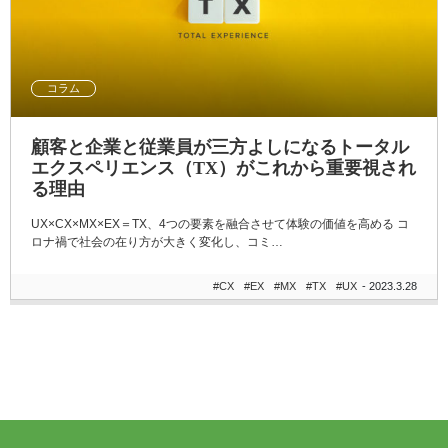
コラム
顧客と企業と従業員が三方よしになるトータル
エクスペリエンス（TX）がこれから重要視され
る理由
UX×CX×MX×EX＝TX、4つの要素を融合させて体験の価値を高める コ
ロナ禍で社会の在り方が大きく変化し、コミ…
#CX
#EX
#MX
#TX
#UX
- 2023.3.28