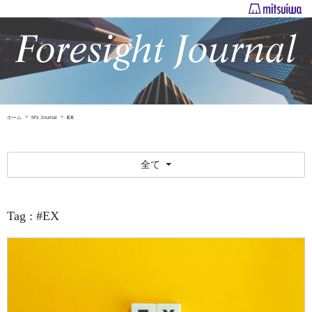
ホーム
M's Journal
EX
全て
Tag : #EX