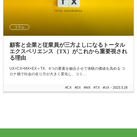
コラム
顧客と企業と従業員が三方よしになるトータル
エクスペリエンス（TX）がこれから重要視され
る理由
UX×CX×MX×EX＝TX、4つの要素を融合させて体験の価値を高める コ
ロナ禍で社会の在り方が大きく変化し、コミ…
#CX
#EX
#MX
#TX
#UX
- 2023.3.28