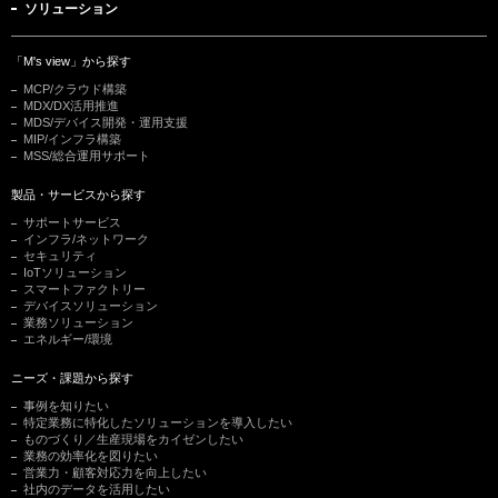
ソリューション
「M's view」から探す
MCP/クラウド構築
MDX/DX活用推進
MDS/デバイス開発・運用支援
MIP/インフラ構築
MSS/総合運用サポート
製品・サービスから探す
サポートサービス
インフラ/ネットワーク
セキュリティ
IoTソリューション
スマートファクトリー
デバイスソリューション
業務ソリューション
エネルギー/環境
ニーズ・課題から探す
事例を知りたい
特定業務に特化したソリューションを導入したい
ものづくり／生産現場をカイゼンしたい
業務の効率化を図りたい
営業力・顧客対応力を向上したい
社内のデータを活用したい