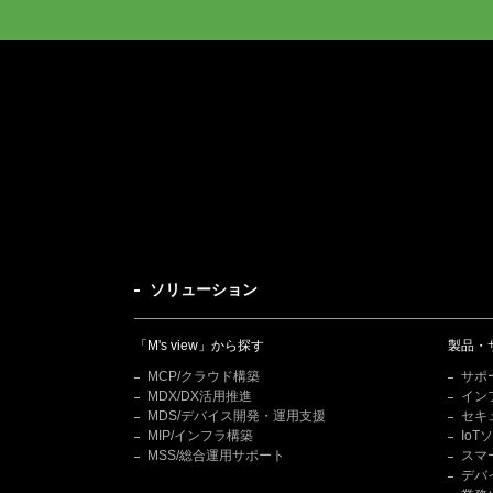
ソリューション
「M's view」から探す
製品・
MCP/クラウド構築
サポ
MDX/DX活用推進
イン
MDS/デバイス開発・運用支援
セキ
MIP/インフラ構築
Io
MSS/総合運用サポート
スマ
デバ