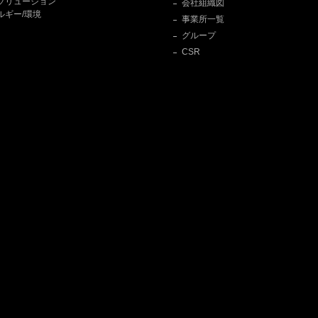
ソリューション
会社組織図
ルギー/環境
事業所一覧
グループ
CSR