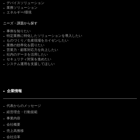
デバイスソリューション
業務ソリューション
エネルギー/環境
ニーズ・課題から探す
事例を知りたい
特定業務に特化したソリューションを導入したい
ものづくり／生産現場をカイゼンしたい
業務の効率化を図りたい
営業力・顧客対応力を向上したい
社内のデータを活用したい
セキュリティ対策を進めたい
システム運用を支援してほしい
企業情報
代表からのメッセージ
経営理念・行動規範
事業内容
会社概要
売上高推移
会社沿革