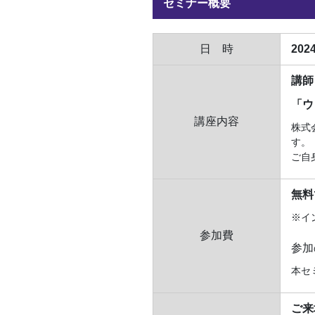
セミナー概要
日 時
20
講師
「ウ
講座内容
株式
す。
ご自
無料
※イ
参加費
参加
本セ
ご来