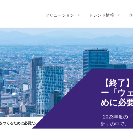
ソリューション
トレンド情報
企
【終了
ー「ウ
めに必
2023年度の
くるために必要だった４つのコト」
針」の中で、