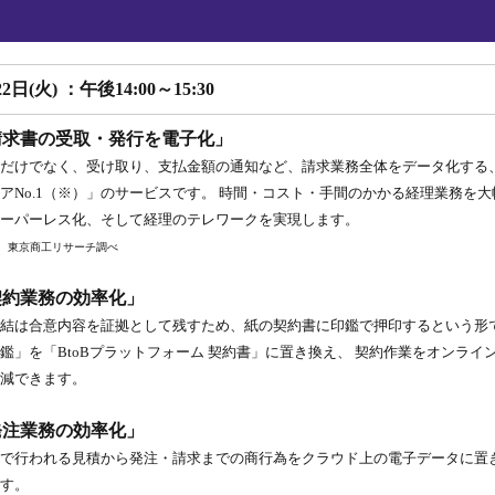
2日(火) ：午後14:00～15:30
請求書の受取・発行を電子化」
だけでなく、受け取り、支払金額の通知など、請求業務全体をデータ化する
アNo.1（※）」のサービスです。 時間・コスト・手間のかかる経理業務を
ーパーレス化、そして経理のテレワークを実現します。
現在 東京商工リサーチ調べ
契約業務の効率化」
結は合意内容を証拠として残すため、紙の契約書に印鑑で押印するという形
鑑」を「BtoBプラットフォーム 契約書」に置き換え、 契約作業をオンラ
減できます。
発注業務の効率化」
で行われる見積から発注・請求までの商行為をクラウド上の電子データに置
す。