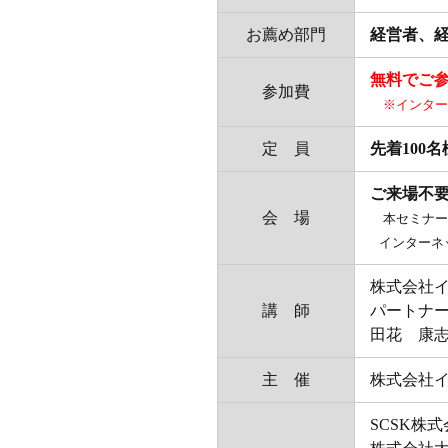
お薦め部門
経営者、
無料でご参
参加費
※インター
定 員
先着100
ご来場不
会 場
本セミナー
インターネッ
株式会社
講 師
パートナ
田花 康
主 催
株式会社
SCSK株