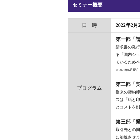
セミナー概要
日 時
2022年2月2
第一部「
請求書の発行
る「国内シェ
ているためペ
※2021年6月
第二部「
プログラム
従来の契約締
スは「紙と印
とコストを削
第三部「
取引先との間
に加速させま