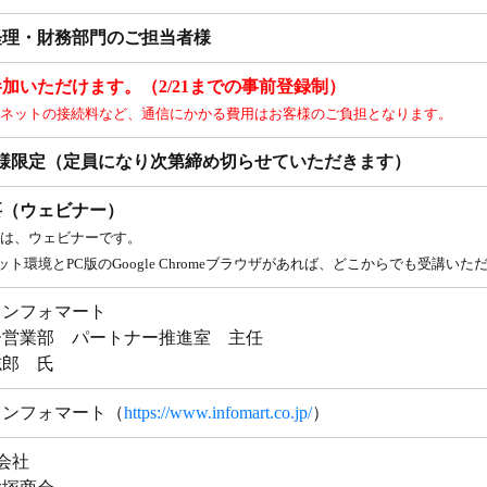
経理・財務部門のご担当者様
加いただけます。（2/21までの事前登録制）
ネットの接続料など、通信にかかる費用はお客様のご負担となります。
名様限定（定員になり次第締め切らせていただきます）
要（ウェビナー）
は、ウェビナーです。
ト環境とPC版のGoogle Chromeブラウザがあれば、どこからでも受講いた
インフォマート
ー営業部 パートナー推進室 主任
志郎 氏
インフォマート（
https://www.infomart.co.jp/
）
式会社