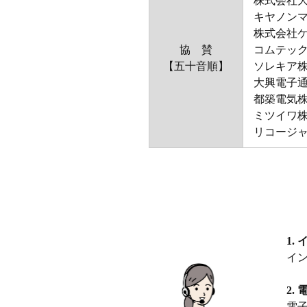
株式会社
キヤノン
株式会社
協 賛
コムテッ
【五十音順】
ソレキア
大興電子
都築電気
ミツイワ
リコージ
1.
イ
2.
電