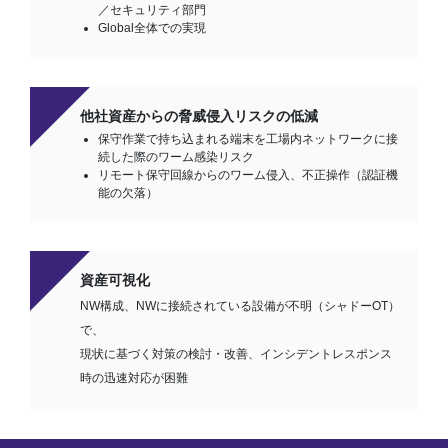
／セキュリティ部門
Global全体での実現
他社資産からの脅威侵入リスクの低減
保守作業で持ち込まれる端末を工場内ネットワークに接
続した際のワーム感染リスク
リモート保守回線からのワーム侵入、不正操作（認証機
能の欠落）
資産可視化
NW構成、NWに接続されている設備が不明（シャドーOT）
で、
現状に基づく対策の検討・改善、インシデントレスポンス
時の迅速対応が困難