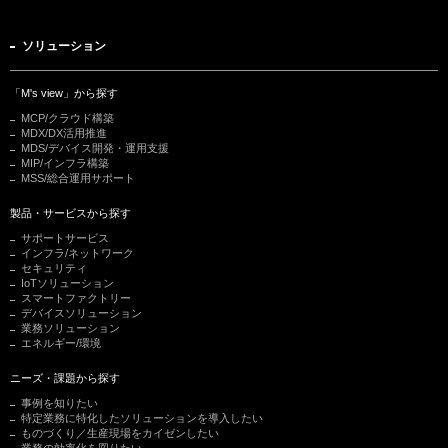
ソリューション
「M's view」から探す
MCP/クラウド構築
MDX/DX活用推進
MDS/デバイス開発・運用支援
MIP/インフラ構築
MSS/総合運用サポート
製品・サービスから探す
サポートサービス
インフラ/ネットワーク
セキュリティ
IoTソリューション
スマートファクトリー
デバイスソリューション
業務ソリューション
エネルギー/環境
ニーズ・課題から探す
事例を知りたい
特定業務に特化したソリューションを導入したい
ものづくり／生産現場をカイゼンしたい