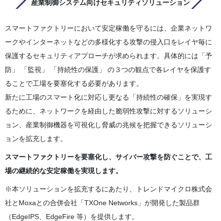
産業制御システム向けセキュリティソリューション
スマートファクトリーにおいて安定稼働を守るには、企業ネットワ
ークやインターネットなどの多様化する攻撃の侵入口をレイヤ毎に
保護するセキュリティアプローチが求められます。具体的には「予
防」 「監視」 「持続性の保護」 の３つの観点で各レイヤを保護す
ることで工場を要塞化する必要があります。
新たに工場のスマート化に対応し更なる「持続性の確保」を実現す
るために、ネットワークを経由した脆弱性攻撃に対するソリューシ
ョン、産業制御機器を可視化し脅威の兆候を把握できるソリューシ
ョンを拡充します。
スマートファクトリーを要塞化し、サイバー攻撃を防ぐことで、工
場の継続的な安定稼働を実現します。
※本ソリューションを拡充するにあたり、トレンドマイクロ株式会
社とMoxaとの合併会社「TXOne Networks」が開発した製品群
（EdgeIPS、EdgeFire 等）を提供します。