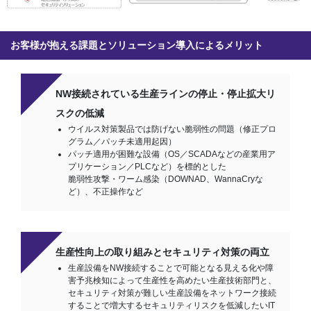
お客様が抱える課題とソリューション導入によるメリット
NW接続されている生産ラインの停止・停止拡大リ
スクの低減
ウイルス対策製品では防げない脆弱性の問題（修正プロ
グラム／パッチ未適用起因）
パッチ適用が困難な設備（OS／SCADAなどの産業用ア
プリケーション／PLCなど）を標的とした
脆弱性攻撃・ワーム感染（DOWNAD、WannaCryな
ど）、不正操作など
生産性向上の取り組みとセキュリティ対策の両立
生産設備をNW接続することで可能となる見える化や障
害予兆検知によって生産性を高めたい生産技術部門と、
セキュリティ対策が難しい生産設備をネットワーク接続
することで増大するセキュリティリスクを低減したいIT