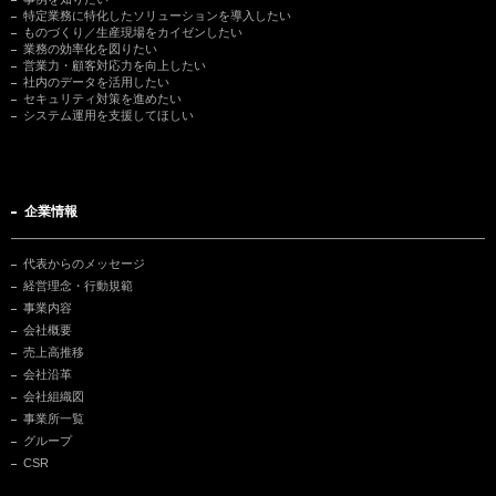
特定業務に特化したソリューションを導入したい
ものづくり／生産現場をカイゼンしたい
業務の効率化を図りたい
営業力・顧客対応力を向上したい
社内のデータを活用したい
セキュリティ対策を進めたい
システム運用を支援してほしい
企業情報
代表からのメッセージ
経営理念・行動規範
事業内容
会社概要
売上高推移
会社沿革
会社組織図
事業所一覧
グループ
CSR