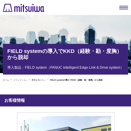
FIELD systemの導入でKKD（経験・勘・度胸）
から脱却
導入製品：FIELD system（FANUC Intelligent Edge Link & Drive system）
ホーム
ソリューション
事例を知りたい
FIELD systemの導入でKKD（経験・勘・度胸）から脱却
お客様情報