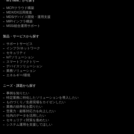
「M's view」から探す
MCP/クラウド構築
MDX/DX活用推進
MDS/デバイス開発・運用支援
MIP/インフラ構築
MSS/総合運用サポート
製品・サービスから探す
サポートサービス
インフラ/ネットワーク
セキュリティ
IoTソリューション
スマートファクトリー
デバイスソリューション
業務ソリューション
エネルギー/環境
ニーズ・課題から探す
事例を知りたい
特定業務に特化したソリューションを導入したい
ものづくり／生産現場をカイゼンしたい
業務の効率化を図りたい
営業力・顧客対応力を向上したい
社内のデータを活用したい
セキュリティ対策を進めたい
システム運用を支援してほしい