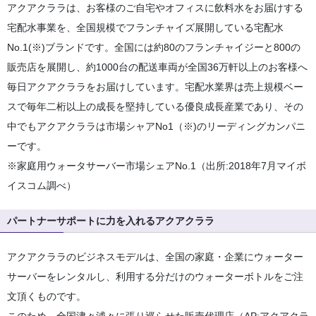
アクアクララは、お客様のご自宅やオフィスに飲料水をお届けする
宅配水事業を、全国規模でフランチャイズ展開している宅配水
No.1(※)ブランドです。全国には約80のフランチャイジーと800の
販売店を展開し、約1000台の配送車両が全国36万軒以上のお客様へ
毎日アクアクララをお届けしています。宅配水業界は売上規模ベー
スで毎年二桁以上の成長を堅持している優良成長産業であり、その
中でもアクアクララは市場シャアNo1（※)のリーディングカンパニ
ーです。
※家庭用ウォータサーバー市場シェアNo.1（出所:2018年7月マイボ
イスコム調べ）
パートナーサポートに力を入れるアクアクララ
アクアクララのビジネスモデルは、全国の家庭・企業にウォーター
サーバーをレンタルし、利用する分だけのウォーターボトルをご注
文頂くものです。
このため、全国津々浦々に張り巡らせた販売代理店（AP:アクアクラ