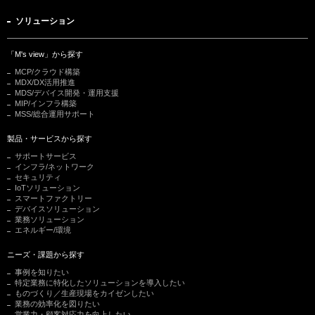
ソリューション
「M's view」から探す
MCP/クラウド構築
MDX/DX活用推進
MDS/デバイス開発・運用支援
MIP/インフラ構築
MSS/総合運用サポート
製品・サービスから探す
サポートサービス
インフラ/ネットワーク
セキュリティ
IoTソリューション
スマートファクトリー
デバイスソリューション
業務ソリューション
エネルギー/環境
ニーズ・課題から探す
事例を知りたい
特定業務に特化したソリューションを導入したい
ものづくり／生産現場をカイゼンしたい
業務の効率化を図りたい
営業力・顧客対応力を向上したい