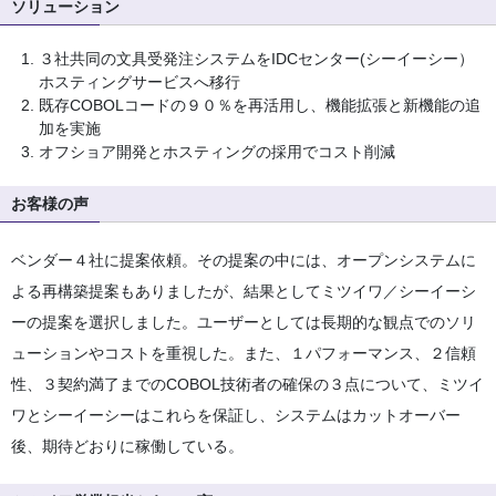
ソリューション
３社共同の文具受発注システムをIDCセンター(シーイーシー）
ホスティングサービスへ移行
既存COBOLコードの９０％を再活用し、機能拡張と新機能の追
加を実施
オフショア開発とホスティングの採用でコスト削減
お客様の声
ベンダー４社に提案依頼。その提案の中には、オープンシステムに
よる再構築提案もありましたが、結果としてミツイワ／シーイーシ
ーの提案を選択しました。ユーザーとしては長期的な観点でのソリ
ューションやコストを重視した。また、１パフォーマンス、２信頼
性、３契約満了までのCOBOL技術者の確保の３点について、ミツイ
ワとシーイーシーはこれらを保証し、システムはカットオーバー
後、期待どおりに稼働している。