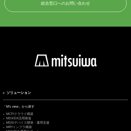
総合窓口へのお問い合わせ
ソリューション
「M's view」から探す
MCP/クラウド構築
MDX/DX活用推進
MDS/デバイス開発・運用支援
MIP/インフラ構築