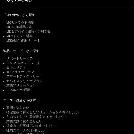
ソリューション
「M's view」から探す
MCP/クラウド構築
MDX/DX活用推進
MDS/デバイス開発・運用支援
MIP/インフラ構築
MSS/総合運用サポート
製品・サービスから探す
サポートサービス
インフラ/ネットワーク
セキュリティ
IoTソリューション
スマートファクトリー
デバイスソリューション
業務ソリューション
エネルギー/環境
ニーズ・課題から探す
事例を知りたい
特定業務に特化したソリューションを導入したい
ものづくり／生産現場をカイゼンしたい
業務の効率化を図りたい
営業力・顧客対応力を向上したい
社内のデータを活用したい