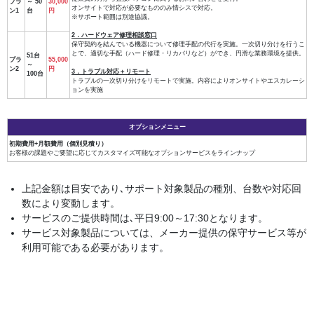
プラ
～ 50
30,000
オンサイトで対応が必要なもののみ情シスで対応。
ン1
台
円
※サポート範囲は別途協議。
2．ハードウェア修理相談窓口
保守契約を結んでいる機器について修理手配の代行を実施。一次切り分けを行うこ
とで、適切な手配（ハード修理・リカバリなど）ができ、円滑な業務環境を提供。
51台
プラ
55,000
～
ン2
円
3．トラブル対応＋リモート
100台
トラブルの一次切り分けをリモートで実施。内容によりオンサイトやエスカレーシ
ョンを実施
オプションメニュー
初期費用+月額費用（個別見積り）
お客様の課題やご要望に応じてカスタマイズ可能なオプションサービスをラインナップ
上記金額は目安であり､サポート対象製品の種別、台数や対応回
数により変動します。
サービスのご提供時間は､平日9:00～17:30となります。
サービス対象製品については、メーカー提供の保守サービス等が
利用可能である必要があります。