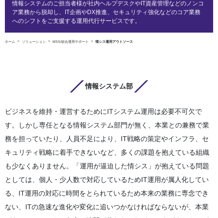
情報システムのご担当者様が社内ヘルプデスクやIT資産管理などのノンコ
ア業務から脱却し、IT企画やDX推進、セキュリティ強化などのコア業務
へのシフトをご支援する運用代行サービスです。
ホーム
ソリューション
MSS/総合運用サポート
情シス運用アウトソース
情報システム部
ビジネスを維持・運営するためにITシステム運用は必要不可欠で
す。しかし専任となる情報システム部門が無く、本業との兼務で業
務を担っていたり、人員不足により、IT戦略の策定やインフラ、セ
キュリティ戦略に着手できないなど、多くの課題を抱えている組織
も少なくありません。「運用が逼迫した情シス」が抱えている問題
としては、個人・少人数で対応しているためIT運用が属人化してい
る、IT運用の対応に時間をとられているため本来の業務に専念でき
ない、ITの急速な進化や変化に追いつかなければならないが、本業