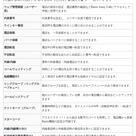
ウェブ管理画面（ユーザー
電話の発信や設定、通話履歴の確認などBasix Easy Callにアクセスして
用）
手軽に管理できます。
代表番号
代表番号を設定し、ユーザー全員で着信できます。
ラインキー着信
着信呼を電話機のボタンに鳴り分けさせることができます。
通話保留
通話を、一旦保留することができます。
パーク保留
通話をパークキーに保留することができます。
通話転送
通話中の呼を他の電話機へ転送できます。
不在転送
不在時の着信をあらかじめ設定した番号へ転送できます。
外線/内線
通常の外線通話・内線通話ができます。
コールウェイティング
同時に２つの通話先を切り替えて会話することができます。
短縮機能※1
よく発信する相手の電話番号を短縮ダイヤルに設定できます。
リンググループ（リンググル
着信グループを設定し、指定したグループメンバーのみで着信できます。
ープキュー）
他のユーザーが着信している際、自分の電話機から着信をピックアップで
コールピックアップ
きます
業務時間外などの着信を、ボイスメールやIVR（自動音声応答）へ転送で
ナイトモード（グループ）
きます。
アスタリスク（＊）から始まる数字のコードを利用して、電話機から直接
スターコード
Basix機能の設定が可能です。
外線/内線鳴り分け
内線着信時と外線着信時の着信音を別々に設定できます。
転送時表示番号選択※2
不在転送時に不在転送先に表示する電話番号を選択できます。