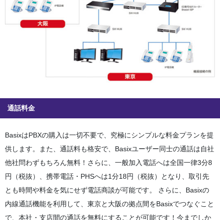
通話料金
BasixはPBXの購入は一切不要で、究極にシンプルな料金プランを提
供します。また、通話料も格安で、Basixユーザー同士の通話は自社
他社問わずもちろん無料！さらに、一般加入電話へは全国一律
3分8
円（税抜）
、携帯電話・PHSへは
1分18円（税抜）
となり、取引先
とも時間や料金を気にせず電話商談が可能です。 さらに、Basixの
内線通話機能を利用して、東京と大阪の拠点間をBasixでつなぐこと
で、本社・支店間の通話を
無料
にすることが可能です！今までしか