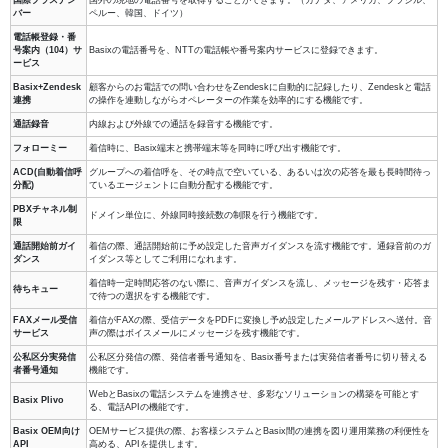
バー
ペルー、韓国、ドイツ）
電話帳登録・番
号案内（104）サ
Basixの電話番号を、NTTの電話帳や番号案内サービスに登録できます。
ービス
Basix+Zendesk
顧客からのお電話での問い合わせをZendeskに自動的に記録したり、Zendeskと電話
連携
の操作を連動しながらオペレーターの作業を効率的にする機能です。
通話録音
内線および外線での通話を録音する機能です。
フォローミー
着信時に、Basix端末と携帯端末等を同時に呼び出す機能です。
ACD(自動着信呼
グループへの着信呼を、その時点で空いている、あるいは次の応答を最も長時間待っ
分配)
ているエージェントに自動分配する機能です。
PBXチャネル制
ドメイン単位に、外線同時接続数の制限を行う機能です。
限
通話開始前ガイ
着信の際、通話開始前に予め設定した音声ガイダンスを流す機能です。通録音前のガ
ダンス
イダンス等としてご利用になれます。
着信時一定時間応答のない際に、音声ガイダンスを流し、メッセージを残す・応答ま
待ちキュー
で待つの選択をする機能です。
FAXメール受信
着信がFAXの際、受信データをPDFに変換し予め設定したメールアドレスへ送付。音
サービス
声の際はボイスメールにメッセージを残す機能です。
公私区分実発信
公私区分発信の際、発信者番号通知を、Basix番号または実発信者番号に切り替える
者番号通知
機能です。
WebとBasixの電話システムを連携させ、多彩なソリューションの構築を可能とす
Basix Plivo
る、電話APIの機能です。
Basix OEM向け
OEMサービス提供の際、お客様システムとBasix間の連携を図り運用業務の利便性を
API
高める、APIを提供します。