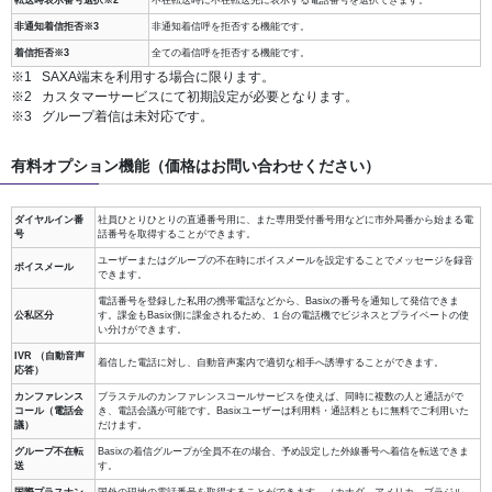
非通知着信拒否※3
非通知着信呼を拒否する機能です。
着信拒否※3
全ての着信呼を拒否する機能です。
SAXA端末を利用する場合に限ります。
カスタマーサービスにて初期設定が必要となります。
グループ着信は未対応です。
有料オプション機能（価格はお問い合わせください）
ダイヤルイン番
社員ひとりひとりの直通番号用に、また専用受付番号用などに市外局番から始まる電
号
話番号を取得することができます。
ユーザーまたはグループの不在時にボイスメールを設定することでメッセージを録音
ボイスメール
できます。
電話番号を登録した私用の携帯電話などから、Basixの番号を通知して発信できま
公私区分
す。課金もBasix側に課金されるため、１台の電話機でビジネスとプライベートの使
い分けができます。
IVR （自動音声
着信した電話に対し、自動音声案内で適切な相手へ誘導することができます。
応答）
カンファレンス
ブラステルのカンファレンスコールサービスを使えば、同時に複数の人と通話がで
コール（電話会
き、電話会議が可能です。Basixユーザーは利用料・通話料ともに無料でご利用いた
議）
だけます。
グループ不在転
Basixの着信グループが全員不在の場合、予め設定した外線番号へ着信を転送できま
送
す。
国際プラスナン
国外の現地の電話番号を取得することができます。（カナダ、アメリカ、ブラジル、