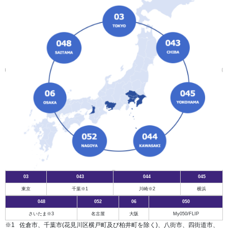
03
043
044
045
東京
千葉※1
川崎※2
横浜
048
052
06
050
さいたま※3
名古屋
大阪
My050/FLIP
佐倉市、千葉市(花見川区横戸町及び柏井町を除く)、八街市、四街道市、