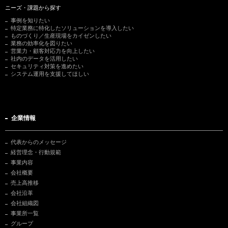
ニーズ・課題から探す
事例を知りたい
特定業務に特化したソリューションを導入したい
ものづくり／生産現場をカイゼンしたい
業務の効率化を図りたい
営業力・顧客対応力を向上したい
社内のデータを活用したい
セキュリティ対策を進めたい
システム運用を支援してほしい
企業情報
代表からのメッセージ
経営理念・行動規範
事業内容
会社概要
売上高推移
会社沿革
会社組織図
事業所一覧
グループ