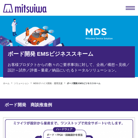
ボード開発 EMSビジネススキーム
お客様プロダクトからの数々のご要求事項に対して、企画／構想～見積／
設計～試作／評価～量産／納品にいたるトータルソリューション。
ホーム
ソリューション
MDS/デバイス開発・運用支援
ボード開発 EMSビジネススキーム
ボード開発 商談推進例