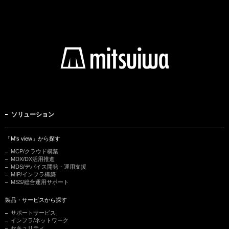
ソリューション
「M's view」から探す
MCP/クラウド構築
MDX/DX活用推進
MDS/デバイス開発・運用支援
MIP/インフラ構築
MSS/総合運用サポート
製品・サービスから探す
サポートサービス
インフラ/ネットワーク
セキュリティ