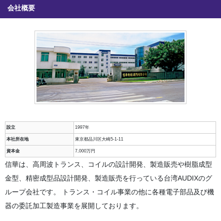
会社概要
設立
1997年
本社所在地
東京都品川区大崎5-1-11
資本金
7,000万円
信華は、高周波トランス、コイルの設計開発、製造販売や樹脂成型
金型、精密成型品設計開発、製造販売を行っている台湾AUDIXのグ
ループ会社です。 トランス・コイル事業の他に各種電子部品及び機
器の委託加工製造事業を展開しております。