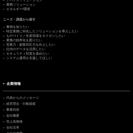
業務ソリューション
エネルギー/環境
ニーズ・課題から探す
事例を知りたい
特定業務に特化したソリューションを導入したい
ものづくり／生産現場をカイゼンしたい
業務の効率化を図りたい
営業力・顧客対応力を向上したい
社内のデータを活用したい
セキュリティ対策を進めたい
システム運用を支援してほしい
企業情報
代表からのメッセージ
経営理念・行動規範
事業内容
会社概要
売上高推移
会社沿革