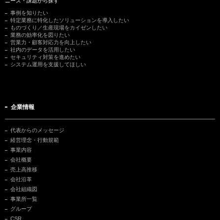
ニーズ・課題から探す
事例を知りたい
特定業務に特化したソリューションを導入したい
ものづくり／生産現場をカイゼンしたい
業務の効率化を図りたい
営業力・顧客対応力を向上したい
社内のデータを活用したい
セキュリティ対策を進めたい
システム運用を支援してほしい
企業情報
代表からのメッセージ
経営理念・行動規範
事業内容
会社概要
売上高推移
会社沿革
会社組織図
事業所一覧
グループ
CSR