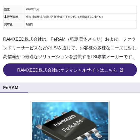
設立
2020年3月
本社所在地
神奈川県横浜市港北区新横浜三丁目9番1（新横浜TECHビル）
資本金
1億円
RAMXEED株式会社は、FeRAM（強誘電体メモリ）および、ファウ
ンドリーサービスなどのLSIを通じて、お客様の多様なニーズに対し
高信頼かつ最適なソリューションを提供するLSI専業メーカーです。
RAMXEED株式会社のオフィシャルサイトはこちら
FeRAM