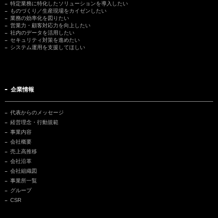
特定業務に特化したソリューションを導入したい
ものづくり／生産現場をカイゼンしたい
業務の効率化を図りたい
営業力・顧客対応力を向上したい
社内のデータを活用したい
セキュリティ対策を進めたい
システム運用を支援してほしい
企業情報
代表からのメッセージ
経営理念・行動規範
事業内容
会社概要
売上高推移
会社沿革
会社組織図
事業所一覧
グループ
CSR