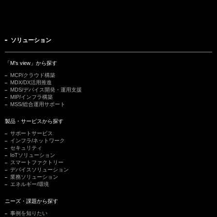
ソリューション
「M's view」から探す
MCP/クラウド構築
MDX/DX活用推進
MDS/デバイス開発・運用支援
MIP/インフラ構築
MSS/総合運用サポート
製品・サービスから探す
サポートサービス
インフラ/ネットワーク
セキュリティ
IoTソリューション
スマートファクトリー
デバイスソリューション
業務ソリューション
エネルギー/環境
ニーズ・課題から探す
事例を知りたい