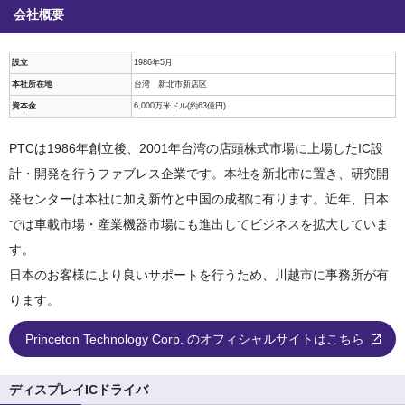
会社概要
設立
1986年5月
本社所在地
台湾 新北市新店区
資本金
6,000万米ドル(約63億円)
PTCは1986年創立後、2001年台湾の店頭株式市場に上場したIC設
計・開発を行うファブレス企業です。本社を新北市に置き、研究開
発センターは本社に加え新竹と中国の成都に有ります。近年、日本
では車載市場・産業機器市場にも進出してビジネスを拡大していま
す。
日本のお客様により良いサポートを行うため、川越市に事務所が有
ります。
Princeton Technology Corp. のオフィシャルサイトはこちら
ディスプレイICドライバ