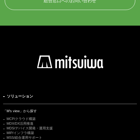
総合窓口へのお問い合わせ
ソリューション
「M's view」から探す
MCP/クラウド構築
MDX/DX活用推進
MDS/デバイス開発・運用支援
MIP/インフラ構築
MSS/総合運用サポート