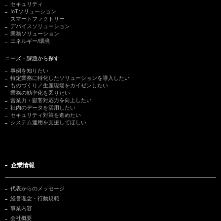
セキュリティ
IoTソリューション
スマートファクトリー
デバイスソリューション
業務ソリューション
エネルギー/環境
ニーズ・課題から探す
事例を知りたい
特定業務に特化したソリューションを導入したい
ものづくり／生産現場をカイゼンしたい
業務の効率化を図りたい
営業力・顧客対応力を向上したい
社内のデータを活用したい
セキュリティ対策を進めたい
システム運用を支援してほしい
企業情報
代表からのメッセージ
経営理念・行動規範
事業内容
会社概要