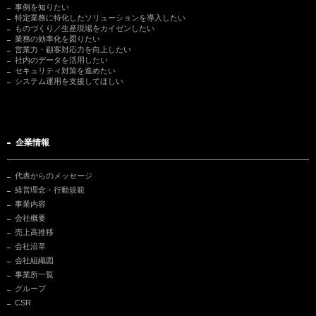
事例を知りたい
特定業務に特化したソリューションを導入したい
ものづくり／生産現場をカイゼンしたい
業務の効率化を図りたい
営業力・顧客対応力を向上したい
社内のデータを活用したい
セキュリティ対策を進めたい
システム運用を支援してほしい
企業情報
代表からのメッセージ
経営理念・行動規範
事業内容
会社概要
売上高推移
会社沿革
会社組織図
事業所一覧
グループ
CSR