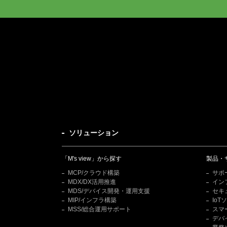
ソリューション
「M's view」から探す
製品・
MCP/クラウド構築
サポ
MDX/DX活用推進
イン
MDS/デバイス開発・運用支援
セキ
MIP/インフラ構築
Io
MSS/総合運用サポート
スマ
デバ