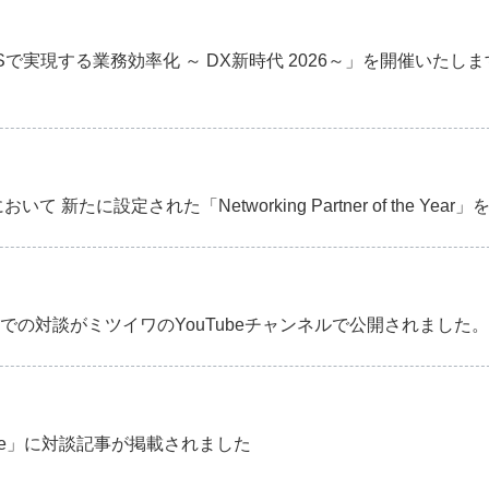
26 ー SaaSで実現する業務効率化 ～ DX新時代 2026～」を開催いたし
25において 新たに設定された「Networking Partner of the Year
会」での対談がミツイワのYouTubeチャンネルで公開されました。
ve」に対談記事が掲載されました