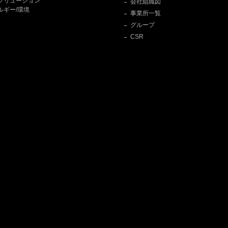
ソリューション
会社組織図
ルギー/環境
事業所一覧
グループ
CSR