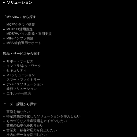
ソリューション
「M's view」から探す
MCP/クラウド構築
MDX/DX活用推進
MDS/デバイス開発・運用支援
MIP/インフラ構築
MSS/総合運用サポート
製品・サービスから探す
サポートサービス
インフラ/ネットワーク
セキュリティ
IoTソリューション
スマートファクトリー
デバイスソリューション
業務ソリューション
エネルギー/環境
ニーズ・課題から探す
事例を知りたい
特定業務に特化したソリューションを導入したい
ものづくり／生産現場をカイゼンしたい
業務の効率化を図りたい
営業力・顧客対応力を向上したい
社内のデータを活用したい