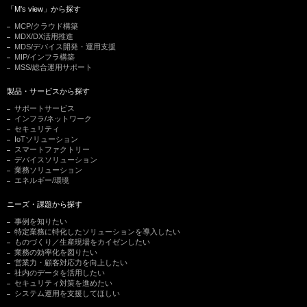
「M's view」から探す
MCP/クラウド構築
MDX/DX活用推進
MDS/デバイス開発・運用支援
MIP/インフラ構築
MSS/総合運用サポート
製品・サービスから探す
サポートサービス
インフラ/ネットワーク
セキュリティ
IoTソリューション
スマートファクトリー
デバイスソリューション
業務ソリューション
エネルギー/環境
ニーズ・課題から探す
事例を知りたい
特定業務に特化したソリューションを導入したい
ものづくり／生産現場をカイゼンしたい
業務の効率化を図りたい
営業力・顧客対応力を向上したい
社内のデータを活用したい
セキュリティ対策を進めたい
システム運用を支援してほしい