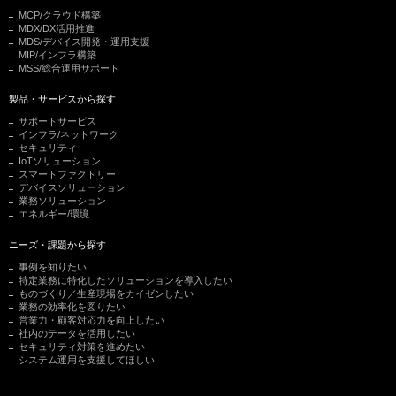
MCP/クラウド構築
MDX/DX活用推進
MDS/デバイス開発・運用支援
MIP/インフラ構築
MSS/総合運用サポート
製品・サービスから探す
サポートサービス
インフラ/ネットワーク
セキュリティ
IoTソリューション
スマートファクトリー
デバイスソリューション
業務ソリューション
エネルギー/環境
ニーズ・課題から探す
事例を知りたい
特定業務に特化したソリューションを導入したい
ものづくり／生産現場をカイゼンしたい
業務の効率化を図りたい
営業力・顧客対応力を向上したい
社内のデータを活用したい
セキュリティ対策を進めたい
システム運用を支援してほしい