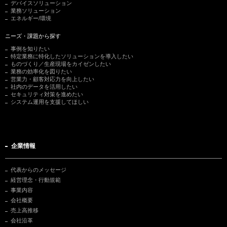
デバイスソリューション
業務ソリューション
エネルギー/環境
ニーズ・課題から探す
事例を知りたい
特定業務に特化したソリューションを導入したい
ものづくり／生産現場をカイゼンしたい
業務の効率化を図りたい
営業力・顧客対応力を向上したい
社内のデータを活用したい
セキュリティ対策を進めたい
システム運用を支援してほしい
企業情報
代表からのメッセージ
経営理念・行動規範
事業内容
会社概要
売上高推移
会社沿革