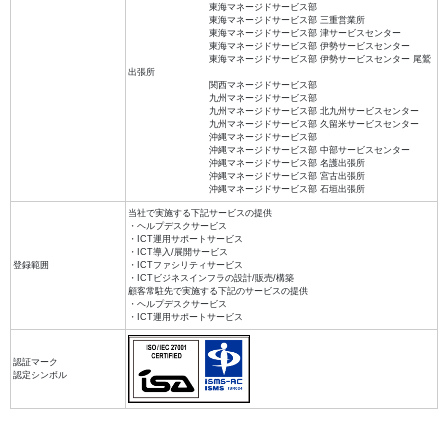
東海マネージドサービス部
東海マネージドサービス部 三重営業所
東海マネージドサービス部 津サービスセンター
東海マネージドサービス部 伊勢サービスセンター
東海マネージドサービス部 伊勢サービスセンター 尾鷲
出張所
関西マネージドサービス部
九州マネージドサービス部
九州マネージドサービス部 北九州サービスセンター
九州マネージドサービス部 久留米サービスセンター
沖縄マネージドサービス部
沖縄マネージドサービス部 中部サービスセンター
沖縄マネージドサービス部 名護出張所
沖縄マネージドサービス部 宮古出張所
沖縄マネージドサービス部 石垣出張所
当社で実施する下記サービスの提供
・ヘルプデスクサービス
・ICT運用サポートサービス
・ICT導入/展開サービス
登録範囲
・ICTファシリティサービス
・ICTビジネスインフラの設計/販売/構築
顧客常駐先で実施する下記のサービスの提供
・ヘルプデスクサービス
・ICT運用サポートサービス
認証マーク
認定シンボル