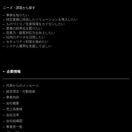
ニーズ・課題から探す
事例を知りたい
特定業務に特化したソリューションを導入したい
ものづくり／生産現場をカイゼンしたい
業務の効率化を図りたい
営業力・顧客対応力を向上したい
社内のデータを活用したい
セキュリティ対策を進めたい
システム運用を支援してほしい
企業情報
代表からのメッセージ
経営理念・行動規範
事業内容
会社概要
売上高推移
会社沿革
会社組織図
事業所一覧