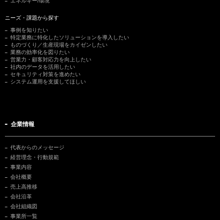
エネルギー/環境
ニーズ・課題から探す
事例を知りたい
特定業務に特化したソリューションを導入したい
ものづくり／生産現場をカイゼンしたい
業務の効率化を図りたい
営業力・顧客対応力を向上したい
社内のデータを活用したい
セキュリティ対策を進めたい
システム運用を支援してほしい
企業情報
代表からのメッセージ
経営理念・行動規範
事業内容
会社概要
売上高推移
会社沿革
会社組織図
事業所一覧