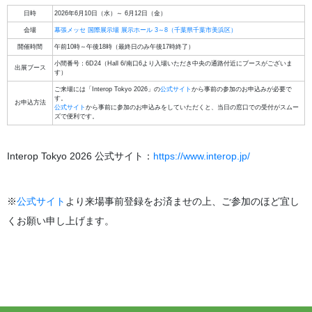
日時
2026年6月10日（水）～ 6月12日（金）
会場
幕張メッセ 国際展示場 展示ホール 3～8（千葉県千葉市美浜区）
開催時間
午前10時～午後18時（最終日のみ午後17時終了）
小間番号：6D24（Hall 6/南口6より入場いただき中央の通路付近にブースがございま
出展ブース
す）
ご来場には「Interop Tokyo 2026」の
公式サイト
から事前の参加のお申込みが必要で
す。
お申込方法
公式サイト
から事前に参加のお申込みをしていただくと、当日の窓口での受付がスムー
ズで便利です。
Interop Tokyo 2026 公式サイト：
https://www.interop.jp/
※
公式サイト
より来場事前登録をお済ませの上、ご参加のほど宜し
くお願い申し上げます。