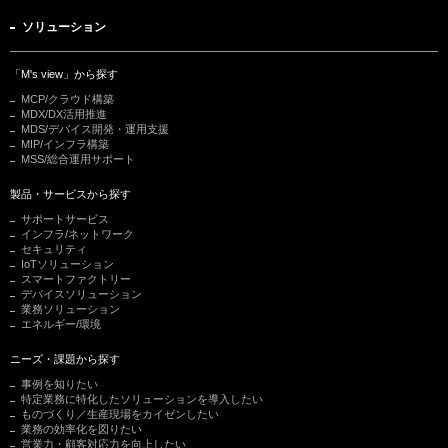
ソリューション
「M's view」から探す
MCP/クラウド構築
MDX/DX活用推進
MDS/デバイス開発・運用支援
MIP/インフラ構築
MSS/総合運用サポート
製品・サービスから探す
サポートサービス
インフラ/ネットワーク
セキュリティ
IoTソリューション
スマートファクトリー
デバイスソリューション
業務ソリューション
エネルギー/環境
ニーズ・課題から探す
事例を知りたい
特定業務に特化したソリューションを導入したい
ものづくり／生産現場をカイゼンしたい
業務の効率化を図りたい
営業力・顧客対応力を向上したい