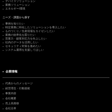
デバイスソリューション
業務ソリューション
エネルギー/環境
ニーズ・課題から探す
事例を知りたい
特定業務に特化したソリューションを導入したい
ものづくり／生産現場をカイゼンしたい
業務の効率化を図りたい
営業力・顧客対応力を向上したい
社内のデータを活用したい
セキュリティ対策を進めたい
システム運用を支援してほしい
企業情報
代表からのメッセージ
経営理念・行動規範
事業内容
会社概要
売上高推移
会社沿革