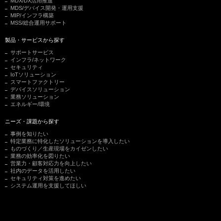
MDX/DX活用推進
MDS/デバイス開発・運用支援
MIP/インフラ構築
MSS/総合運用サポート
製品・サービスから探す
サポートサービス
インフラ/ネットワーク
セキュリティ
IoTソリューション
スマートファクトリー
デバイスソリューション
業務ソリューション
エネルギー/環境
ニーズ・課題から探す
事例を知りたい
特定業務に特化したソリューションを導入したい
ものづくり／生産現場をカイゼンしたい
業務の効率化を図りたい
営業力・顧客対応力を向上したい
社内のデータを活用したい
セキュリティ対策を進めたい
システム運用を支援してほしい