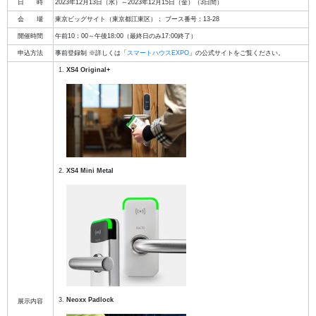
日 時
2023年12月13日（水）～2023年12月15日（金）（3日間）
会 場
東京ビッグサイト（東京都江東区）： ブース番号：13-28
開催時間
午前10：00～午後18:00（最終日のみ17:00終了）
申込方法
事前登録制 ※詳しくは「
スマートハウスEXPO
」の公式サイトをご覧ください。
XS4 Original+
XS4 Mini Metal
Neoxx Padlock
展示内容