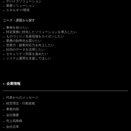
デバイスソリューション
業務ソリューション
エネルギー/環境
ニーズ・課題から探す
事例を知りたい
特定業務に特化したソリューションを導入したい
ものづくり／生産現場をカイゼンしたい
業務の効率化を図りたい
営業力・顧客対応力を向上したい
社内のデータを活用したい
セキュリティ対策を進めたい
システム運用を支援してほしい
企業情報
代表からのメッセージ
経営理念・行動規範
事業内容
会社概要
売上高推移
会社沿革